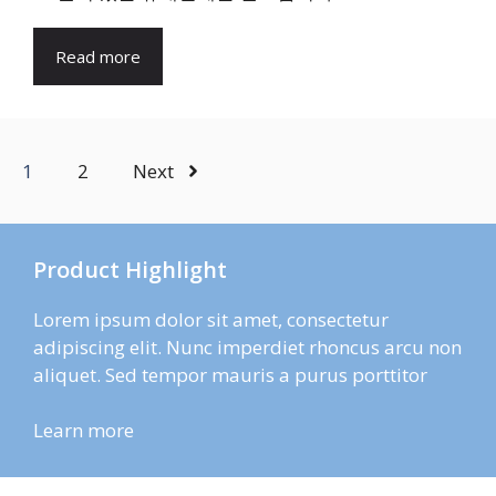
Read more
1
2
Next
Product Highlight
Lorem ipsum dolor sit amet, consectetur
adipiscing elit. Nunc imperdiet rhoncus arcu non
aliquet. Sed tempor mauris a purus porttitor
Learn more