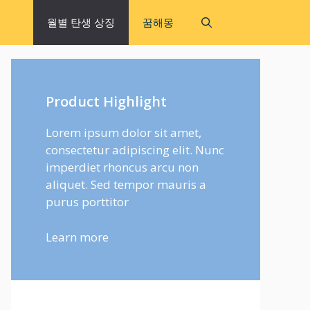
월별 탄생 상징
꿈해몽
Product Highlight
Lorem ipsum dolor sit amet,
consectetur adipiscing elit. Nunc
imperdiet rhoncus arcu non
aliquet. Sed tempor mauris a
purus porttitor
Learn more